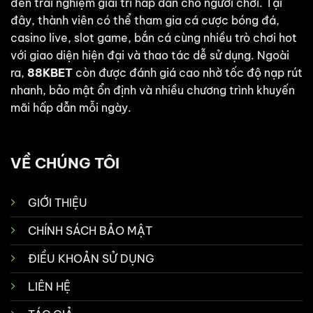
đến trải nghiệm giải trí hấp dẫn cho người chơi. Tại
đây, thành viên có thể tham gia cá cược bóng đá,
casino live, slot game, bắn cá cùng nhiều trò chơi hot
Hệ thống kèo tại đá gà 88KBET
với giao diện hiện đại và thao tác dễ sử dụng. Ngoài
ra,
88KBET
còn được đánh giá cao nhờ tốc độ nạp rút
nhanh, bảo mật ổn định và nhiều chương trình khuyến
Kèo Meron: Lựa chọn chiến kê được đánh giá cao
mãi hấp dẫn mỗi ngày.
hơn, tỷ lệ ăn ổn định và phù hợp với người chơi ưu tiên
sự an toàn. Đây là loại kèo được nhiều hội viên lựa
chọn và tin tưởng sử dụng.
VỀ CHÚNG TÔI
Kèo Wala: Đặt cược cho chiến kê cửa dưới với mức
cược trả thưởng hấp dẫn, thích hợp cho những ai có
GIỚI THIỆU
phong cách cược táo bạo. Xuất hiện nhiều rủi ro
nhưng lại là sự lựa chọn của rất nhiều thành viên.
CHÍNH SÁCH BẢO MẬT
Kèo Hòa: Dự đoán kết quả hòa, tỷ lệ xuất hiện thấp
ĐIỀU KHOẢN SỬ DỤNG
nhưng nếu thắng sẽ nhận được mức thưởng rất lớn.
LIÊN HỆ
Kèo Tài/Xỉu: Hội viên dự đoán thời gian trận đấu kéo
dài lâu hay nhanh, phù hợp cho những ai thích phân