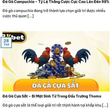
Đá Gà Campuchia – Tỷ Lệ Thắng Cược Cực Cao Lên Đến 98%
kiểm tra nghiêm ngặt về chiến kê và thiết bị hỗ trợ thi
đấu. Toàn bộ diễn biến được phát trực tiếp với tốc độ
Đá gà campuchia đang trở thành lựa chọn giải trí được nhiều
ổn định, độ trễ thấp, giúp các thành viên theo dõi
cược thủ quan [...]
mượt mà, minh bạch và đầy kịch tính trong từng
khoảnh khắc tranh tài nảy lửa.
28
Th5
Không khí từ sân chơi đá gà 88KBET
Đá Gà Cựa Sắt – Bí Mật Sinh Tử Trong Đấu Trường Thomo
Đá gà cựa sắt là thể loại giải trí rất thịnh hành tại khắp khu [...]
Người chơi có thể theo dõi từng pha ra đòn cùng với