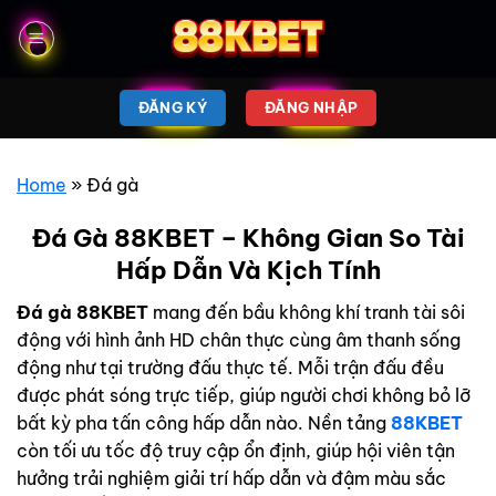
ĐĂNG KÝ
ĐĂNG NHẬP
Home
»
Đá gà
Đá Gà 88KBET – Không Gian So Tài
Hấp Dẫn Và Kịch Tính
Đá gà 88KBET
mang đến bầu không khí tranh tài sôi
động với hình ảnh HD chân thực cùng âm thanh sống
động như tại trường đấu thực tế. Mỗi trận đấu đều
được phát sóng trực tiếp, giúp người chơi không bỏ lỡ
bất kỳ pha tấn công hấp dẫn nào. Nền tảng
88KBET
còn tối ưu tốc độ truy cập ổn định, giúp hội viên tận
hưởng trải nghiệm giải trí hấp dẫn và đậm màu sắc