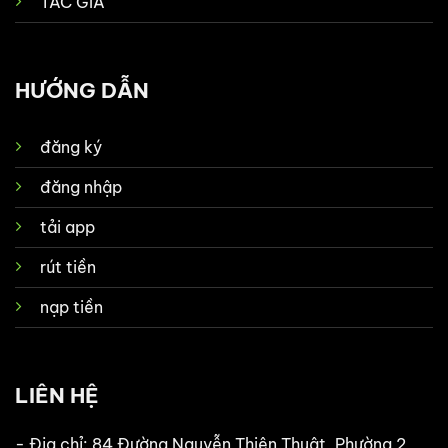
TÁC GIẢ
tích chiến thuật. Còn phù hợp hơn với những hội viên
mới vì nó dễ dàng tiếp cận và học hỏi.
Kèo ra đòn trước: Cược chiến kê thực hiện cú tấn công
HƯỚNG DẪN
đầu tiên trong trận, phù hợp cho lối chơi nhanh gọn
muốn lấy được thưởng nhanh.
đăng ký
Knockout: Dự đoán gà chiến thắng bằng cách hạ gục
đăng nhập
đối thủ trực tiếp, tạo sức hút đầy kịch tính. Phần
thưởng nó mang lại vô cùng lớn và đáng để mong chờ.
tải app
Kết luận
rút tiền
Đá gà 88KBET
mang đến trải nghiệm giải trí đỉnh cao
nạp tiền
khi kết hợp hài hòa giữa giá trị truyền thống và công
nghệ hiện đại. Mỗi trận đấu đều được đầu tư chuyên
nghiệp với hình ảnh sắc nét, tốc độ truyền tải ổn định
LIÊN HỆ
cùng hệ thống kèo cược minh bạch và dễ tham gia.
Nhờ không ngừng nâng cấp chất lượng dịch vụ và tối
ưu trải nghiệm người chơi, 88KBET ngày càng khẳng
- Địa chỉ: 84 Đường Nguyễn Thiện Thuật, Phường 2,