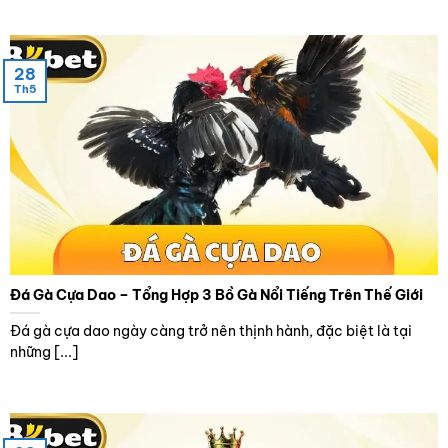
những pha phản công đầy kịch tính ngay trong thời
gian thực với hình ảnh sắc nét. Từng pha tấn công,
phản đòn gay cấn đều tạo nên sự phấn khích và lôi
28
cuốn trong suốt quá trình theo dõi. Bên cạnh đó, tỷ lệ
Th5
cược hấp dẫn cùng giao diện thân thiện kèm theo hệ
thống cập nhật dữ liệu nhanh giúp việc tham gia trở
nên tiện lợi và thú vị hơn.
Tổng hợp hình thức đá gà 88KBET nổi bật
Đá gà 88KBET
hấp dẫn người xem nhờ sở hữu nhiều
hình thức thi đấu đa dạng và đầy kịch tính. Mỗi trận
đấu đều mang phong cách riêng, từ tốc độ ra đòn,
Đá Gà Cựa Dao – Tổng Hợp 3 Bồ Gà Nổi Tiếng Trên Thế Giới
khả năng né tránh cho đến bản lĩnh của từng chiến kê,
Đá gà cựa dao ngày càng trở nên thịnh hành, đặc biệt là tại
tạo nên sức hút khó cưỡng với cộng đồng đam mê bộ
những [...]
môn này.