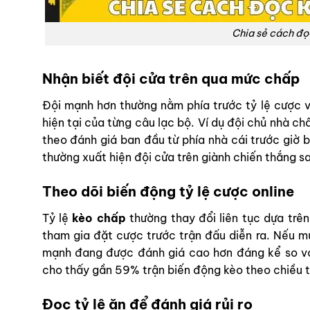
Chia sẻ cách đọ
Nhận biết đội cửa trên qua mức chấp
Đội mạnh hơn thường nằm phía trước tỷ lệ cược 
hiện tại của từng câu lạc bộ. Ví dụ đội chủ nhà c
theo đánh giá ban đầu từ phía nhà cái trước giờ 
thường xuất hiện đội cửa trên giành chiến thắng sa
Theo dõi biến động tỷ lệ cược online
Tỷ lệ
kèo chấp
thường thay đổi liên tục dựa trê
tham gia đặt cược trước trận đấu diễn ra. Nếu m
mạnh đang được đánh giá cao hơn đáng kể so vớ
cho thấy gần 59% trận biến động kèo theo chiều t
Đọc tỷ lệ ăn để đánh giá rủi ro