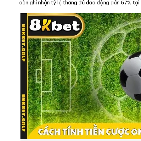
còn ghi nhận tỷ lệ thắng đủ dao động gần 57% tại 