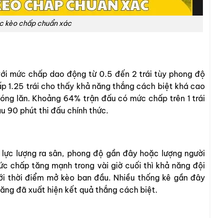
c kèo chấp chuẩn xác
với mức chấp dao động từ 0.5 đến 2 trái tùy phong độ
hấp 1.25 trái cho thấy khả năng thắng cách biệt khá cao
bóng lăn. Khoảng 64% trận đấu có mức chấp trên 1 trái
u 90 phút thi đấu chính thức.
n lực lượng ra sân, phong độ gần đây hoặc lượng người
ức chấp tăng mạnh trong vài giờ cuối thì khả năng đội
i thời điểm mở kèo ban đầu. Nhiều thống kê gần đây
ăng đã xuất hiện kết quả thắng cách biệt.