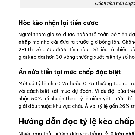
Cách tính tiền cược
Hòa kèo nhận lại tiền cược
Người tham gia sẽ được hoàn trả toàn bộ tiền đ
chấp
mà nhà cái đưa ra trước giờ bóng lăn. Chẳng
2-1 thì vé cược được tính hòa. Dữ liệu từ nhiều
giải kéo dài hơn 30 vòng thường xuất hiện tỷ số 
Ăn nửa tiền tại mức chấp đặc biệt
Một số tỷ lệ như 0.25 hoặc 0.75 thường tạo ra tr
với cách biệt sát mức dự đoán. Ví dụ đội cửa trên
nhận 50% lợi nhuận theo tỷ lệ niêm yết trước đó 
giải đấu thuộc khu vực châu Á với tỷ lệ gần 26% tr
Hướng dẫn đọc tỷ lệ kèo chấp
Nhiều cao thủ thường dựa vào bảng tỷ lệ
kèo ch