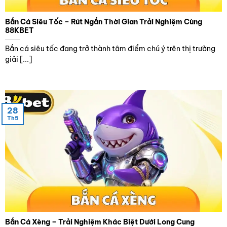
Bắn Cá Siêu Tốc – Rút Ngắn Thời Gian Trải Nghiệm Cùng
88KBET
Bắn cá siêu tốc đang trở thành tâm điểm chú ý trên thị trường
giải [...]
28
Th5
Bắn Cá Xèng – Trải Nghiệm Khác Biệt Dưới Long Cung