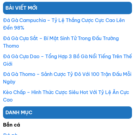
BÀI VIẾT MỚI
Đá Gà Campuchia – Tỷ Lệ Thắng Cược Cực Cao Lên
Đến 98%
Đá Gà Cựa Sắt – Bí Mật Sinh Tử Trong Đấu Trường
Thomo
Đá Gà Cựa Dao – Tổng Hợp 3 Bồ Gà Nổi Tiếng Trên Thế
Giới
Đá Gà Thomo – Sảnh Cược Tỷ Đô Với 100 Trận Đấu Mỗi
Ngày
Kèo Chấp – Hình Thức Cược Siêu Hot Với Tỷ Lệ Ăn Cực
Cao
DANH MỤC
Bắn cá