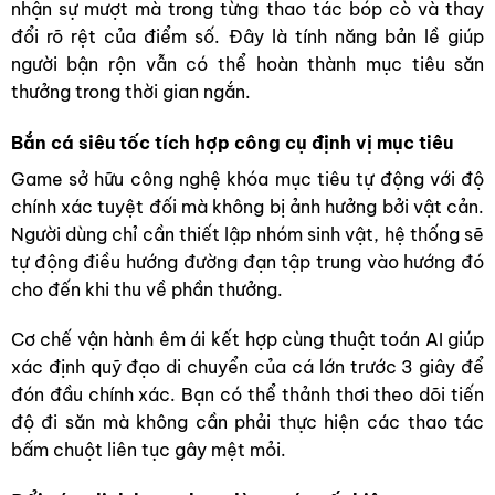
nhận sự mượt mà trong từng thao tác bóp cò và thay
đổi rõ rệt của điểm số. Đây là tính năng bản lề giúp
người bận rộn vẫn có thể hoàn thành mục tiêu săn
thưởng trong thời gian ngắn.
Bắn cá siêu tốc tích hợp công cụ định vị mục tiêu
Game sở hữu công nghệ khóa mục tiêu tự động với độ
chính xác tuyệt đối mà không bị ảnh hưởng bởi vật cản.
Người dùng chỉ cần thiết lập nhóm sinh vật, hệ thống sẽ
tự động điều hướng đường đạn tập trung vào hướng đó
cho đến khi thu về phần thưởng.
Cơ chế vận hành êm ái kết hợp cùng thuật toán AI giúp
xác định quỹ đạo di chuyển của cá lớn trước 3 giây để
đón đầu chính xác. Bạn có thể thảnh thơi theo dõi tiến
độ đi săn mà không cần phải thực hiện các thao tác
bấm chuột liên tục gây mệt mỏi.