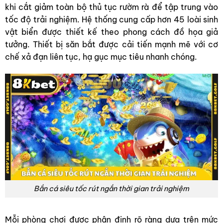
khi cắt giảm toàn bộ thủ tục rườm rà để tập trung vào
tốc độ trải nghiệm. Hệ thống cung cấp hơn 45 loài sinh
vật biển được thiết kế theo phong cách đồ họa giả
tưởng. Thiết bị săn bắt được cải tiến mạnh mẽ với cơ
chế xả đạn liên tục, hạ gục mục tiêu nhanh chóng.
Bắn cá siêu tốc rút ngắn thời gian trải nghiệm
Mỗi phòng chơi được phân định rõ ràng dựa trên mức