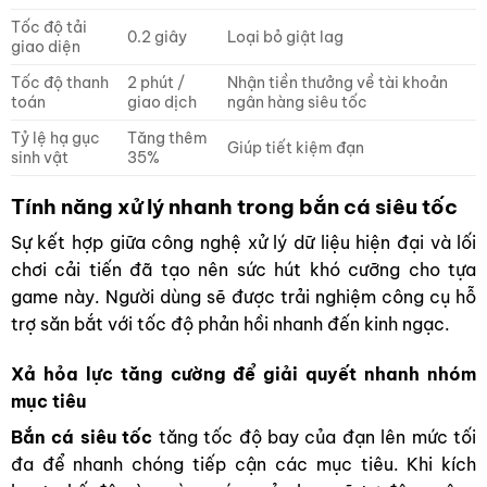
Tốc độ tải
0.2 giây
Loại bỏ giật lag
giao diện
Tốc độ thanh
2 phút /
Nhận tiền thưởng về tài khoản
toán
giao dịch
ngân hàng siêu tốc
Tỷ lệ hạ gục
Tăng thêm
Giúp tiết kiệm đạn
sinh vật
35%
Tính năng xử lý nhanh trong bắn cá siêu tốc
Sự kết hợp giữa công nghệ xử lý dữ liệu hiện đại và lối
chơi cải tiến đã tạo nên sức hút khó cưỡng cho tựa
game này. Người dùng sẽ được trải nghiệm công cụ hỗ
trợ săn bắt với tốc độ phản hồi nhanh đến kinh ngạc.
Xả hỏa lực tăng cường để giải quyết nhanh nhóm
mục tiêu
Bắn cá siêu tốc
tăng tốc độ bay của đạn lên mức tối
đa để nhanh chóng tiếp cận các mục tiêu. Khi kích