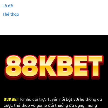
Lô đề
Thể thao
88KBET
là nhà cái trực tuyến nổi bật với hệ thống cá
cược thể thao và game đổi thưởng đa dạng, mang