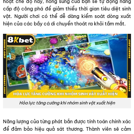
hoạt chế độ này, nòng súng của bạn sẽ tự động nâng
cấp độ công phá để giảm thiểu thời gian tiêu diệt sinh
vật. Người chơi có thể dễ dàng kiểm soát dòng xuất
hiện của các bầy cá di chuyển thoát ra khỏi tầm mắt.
Hỏa lực tăng cường khi nhóm sinh vật xuất hiện
Năng lượng của từng phát bắn được tính toán chính xác
để đảm bảo hiệu quả sát thương. Thành viên sẽ cảm