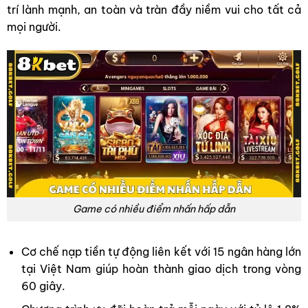
trí lành mạnh, an toàn và tràn đầy niềm vui cho tất cả
mọi người.
Game có nhiều điểm nhấn hấp dẫn
Cơ chế nạp tiền tự động liên kết với 15 ngân hàng lớn
tại Việt Nam giúp hoàn thành giao dịch trong vòng
60 giây.