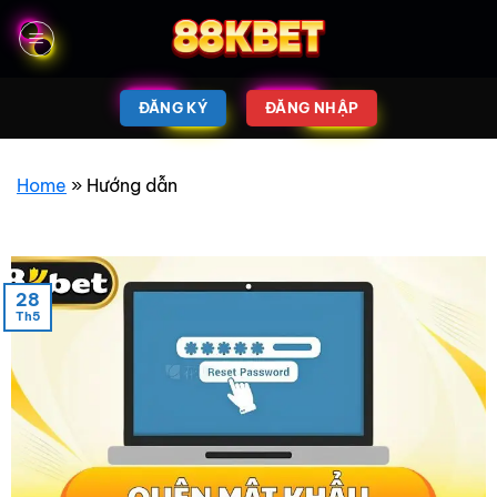
ĐĂNG KÝ
ĐĂNG NHẬP
Home
»
Hướng dẫn
28
Th5