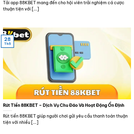
Tải app 88KBET mang đến cho hội viên trải nghiệm cá cược
thuận tiện với [...]
28
Th5
Rút Tiền 88KBET – Dịch Vụ Chu Đáo Và Hoạt Động Ổn Định
Rút tiền 88KBET giúp người chơi gửi yêu cầu thanh toán thuận
tiện với nhiều [...]