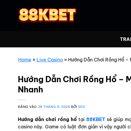
TRA
Home
»
Live Casino
»
Hướng Dẫn Chơi Rồng Hổ –
Hướng Dẫn Chơi Rồng Hổ – 
Nhanh
ĐĂNG VÀO
28 THÁNG 5, 2026
BỞI
SEO
Hướng dẫn chơi rồng hổ
tại
88KBET
sẽ giúp mọ
casino này. Game có luật đơn giản vì vậy người 