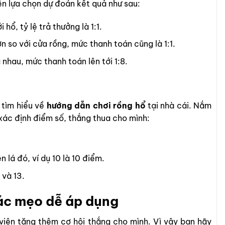
n lựa chọn dự đoán kết quả như sau:
ổ, tỷ lệ trả thưởng là 1:1.
 so với cửa rồng, mức thanh toán cũng là 1:1.
nhau, mức thanh toán lên tới 1:8.
 tìm hiểu về
hướng dẫn chơi rồng hổ
tại nhà cái. Nắm
 xác định điểm số, thắng thua cho mình:
n lá đó, ví dụ 10 là 10 điểm.
 và 13.
các mẹo dễ áp dụng
 viên tăng thêm cơ hội thắng cho mình. Vì vậy bạn hãy