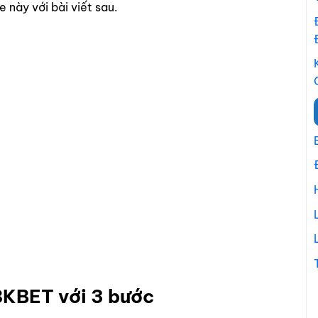
 này với bài viết sau.
88KBET với 3 bước