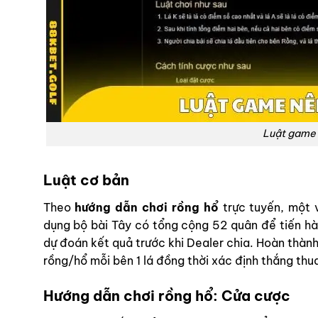
Luật game 
Luật cơ bản
Theo
hướng dẫn chơi rồng hổ
trực tuyến, một 
dụng bộ bài Tây có tổng cộng 52 quân để tiến hà
dự đoán kết quả trước khi Dealer chia. Hoàn thành
rồng/hổ mỗi bên 1 lá đồng thời xác định thắng thu
Hướng dẫn chơi rồng hổ: Cửa cược