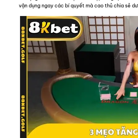
vận dụng ngay các bí quyết mà cao thủ chia sẻ dư