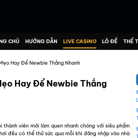
NG CHỦ
HƯỚNG DẪN
LIVE CASINO
LÔ ĐỀ
THỂ 
 Mẹo Hay Để Newbie Thắng Nhanh
Mẹo Hay Để Newbie Thắng
i thành viên mới làm quen nhanh chóng với siêu phẩm
chơi đều có thể thử sức qua mỗi khi đăng nhập vào nhà